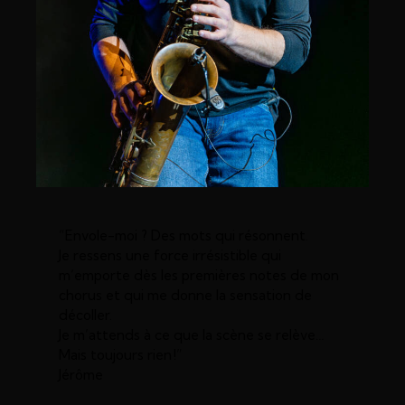
“Envole-moi ? Des mots qui résonnent.
Je ressens une force irrésistible qui
m’emporte dès les premières notes de mon
chorus et qui me donne la sensation de
décoller.
Je m’attends à ce que la scène se relève…
Mais toujours rien !”
Jérôme