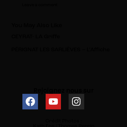
You May Also Like
CEYRAT- LA Griffe
PÉRIGNAT LES SARLIÈVES – L’Affiche
Rejoignez nous sur
Crédit Photos :
Kath Eos / Thomas Perrin