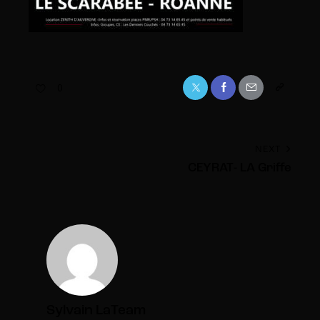
0
NEXT
CEYRAT- LA Griffe
Sylvain LaTeam